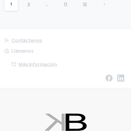
1
2
…
11
12
Contáctenos
Llámanos
Más Información