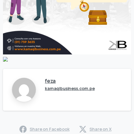
feza
kamaqibusiness.com.pe
Share on Facebook
Share on X