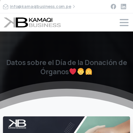
info@kamaqibusiness.com.pe
Datos
sobre
el
Día
de
la
Donación
de
Órganos