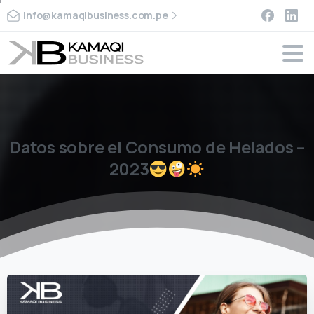
info@kamaqibusiness.com.pe
Datos
sobre
el
Consumo
de
Helados
–
2023