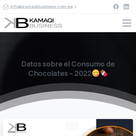
info@kamaqibusiness.com.pe
Datos
sobre
el
Consumo
de
Chocolates
–
2022